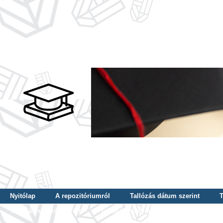
Nyitólap
A repozitóriumról
Tallózás dátum szerint
T
Tallózás szerző szerint
Tallózás nyelv szerint
Tallózás ké