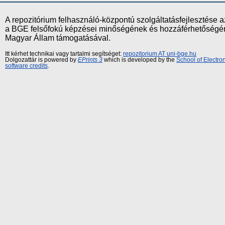
A repozitórium felhasználó-központú szolgáltatásfejlesztés
a BGE felsőfokú képzései minőségének és hozzáférhetőségének
Magyar Állam támogatásával.
Itt kérhet technikai vagy tartalmi segítséget:
repozitorium AT uni-bge.hu
Dolgozattár is powered by
EPrints 3
which is developed by the
School of Electr
software credits
.