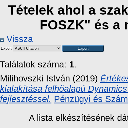
Tételek ahol a sza
FOSZK" és a 
Vissza
Export
Találatok száma:
1
.
Milihovszki István
(2019)
Értéke
kialakítása felhőalapú Dynamic
fejlesztéssel.
Pénzügyi és Számv
A lista elkészítésének 