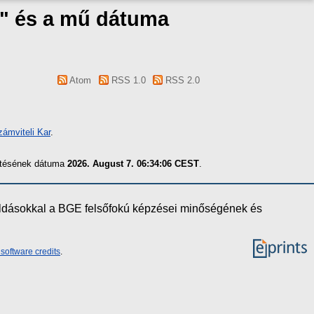
K" és a mű dátuma
Atom
RSS 1.0
RSS 2.0
ámviteli Kar
.
zítésének dátuma
2026. August 7. 06:34:06 CEST
.
oldásokkal a BGE felsőfokú képzései minőségének és
software credits
.