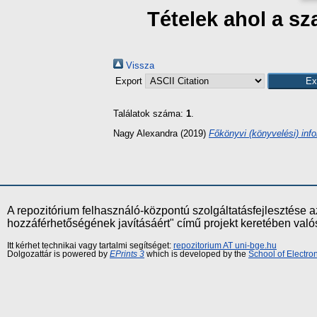
Tételek ahol a s
Vissza
Export
Találatok száma:
1
.
Nagy Alexandra
(2019)
Főkönyvi (könyvelési) inf
A repozitórium felhasználó-központú szolgáltatásfejlesztés
hozzáférhetőségének javításáért" című projekt keretében val
Itt kérhet technikai vagy tartalmi segítséget:
repozitorium AT uni-bge.hu
Dolgozattár is powered by
EPrints 3
which is developed by the
School of Electr