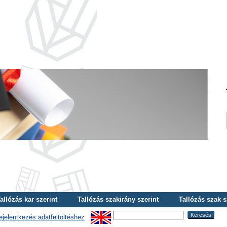
allózás kar szerint
Tallózás szakirány szerint
Tallózás szak s
ejelentkezés adatfeltöltéshez