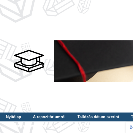
Nyitólap
A repozitóriumról
Tallózás dátum szerint
T
Tallózás képzés szintje szerint
Tallózás kulcsszó szerint
B