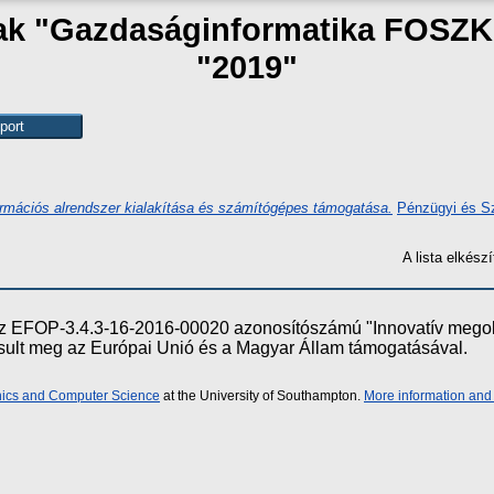
zak "Gazdaságinformatika FOSZ
"2019"
ormációs alrendszer kialakítása és számítógépes támogatása.
Pénzügyi és Sz
A lista elkés
e az EFOP-3.4.3-16-2016-00020 azonosítószámú "Innovatív meg
ósult meg az Európai Unió és a Magyar Állam támogatásával.
onics and Computer Science
at the University of Southampton.
More information and 