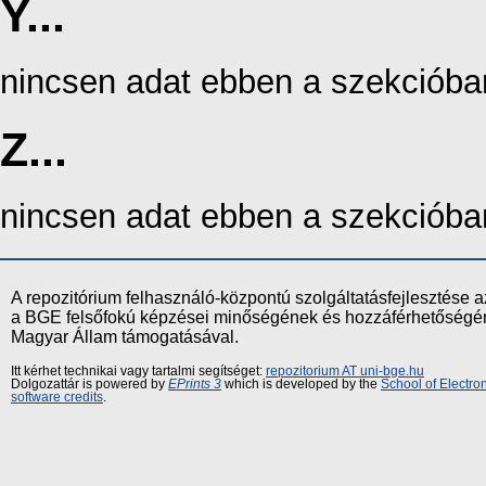
Y...
nincsen adat ebben a szekcióba
Z...
nincsen adat ebben a szekcióba
A repozitórium felhasználó-központú szolgáltatásfejlesztés
a BGE felsőfokú képzései minőségének és hozzáférhetőségének
Magyar Állam támogatásával.
Itt kérhet technikai vagy tartalmi segítséget:
repozitorium AT uni-bge.hu
Dolgozattár is powered by
EPrints 3
which is developed by the
School of Electr
software credits
.