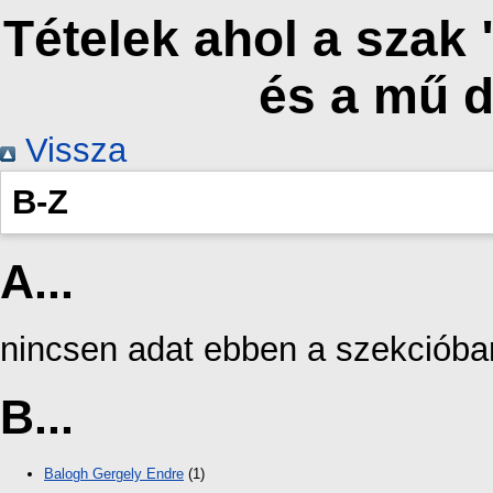
Tételek ahol a szak
és a mű 
Vissza
B-Z
A...
nincsen adat ebben a szekcióba
B...
Balogh Gergely Endre
(1)