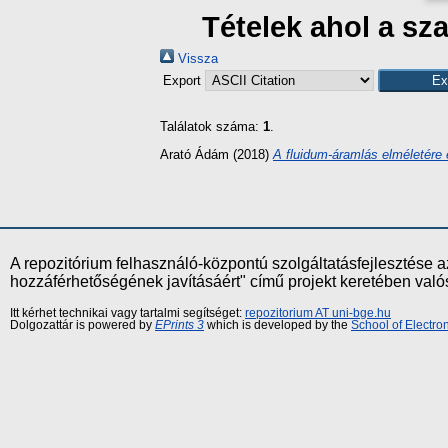
Tételek ahol a s
Vissza
Export
Találatok száma:
1
.
Arató Ádám
(2018)
A fluidum-áramlás elméletére é
A repozitórium felhasználó-központú szolgáltatásfejlesztés
hozzáférhetőségének javításáért" című projekt keretében val
Itt kérhet technikai vagy tartalmi segítséget:
repozitorium AT uni-bge.hu
Dolgozattár is powered by
EPrints 3
which is developed by the
School of Electr