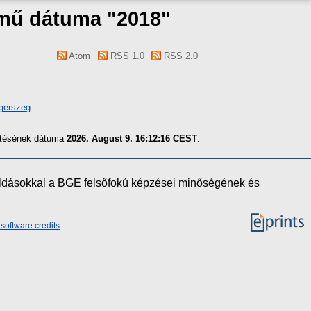
 mű dátuma "2018"
Atom
RSS 1.0
RSS 2.0
gerszeg
.
zítésének dátuma
2026. August 9. 16:12:16 CEST
.
oldásokkal a BGE felsőfokú képzései minőségének és
software credits
.