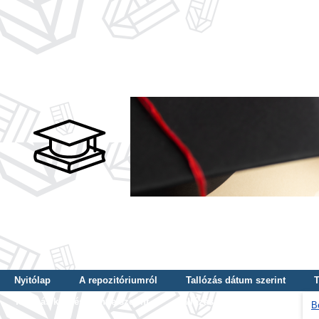
Nyitólap
A repozitóriumról
Tallózás dátum szerint
T
Tallózás képzés szintje szerint
Tallózás kulcsszó szerint
B