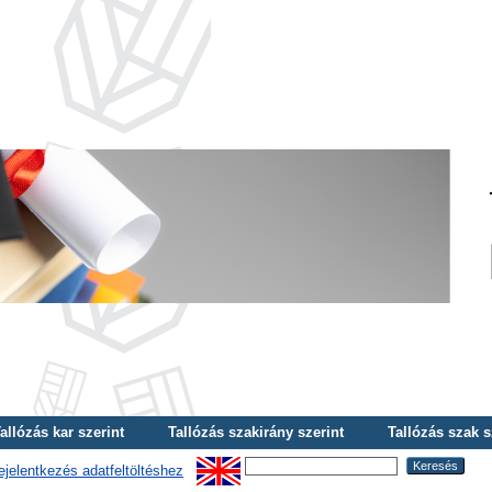
allózás kar szerint
Tallózás szakirány szerint
Tallózás szak s
ejelentkezés adatfeltöltéshez