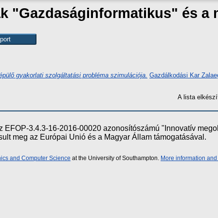
zak "Gazdaságinformatikus" és a
pülő gyakorlati szolgáltatási probléma szimulációja.
Gazdálkodási Kar Zalae
A lista elkés
e az EFOP-3.4.3-16-2016-00020 azonosítószámú "Innovatív meg
ósult meg az Európai Unió és a Magyar Állam támogatásával.
onics and Computer Science
at the University of Southampton.
More information and 