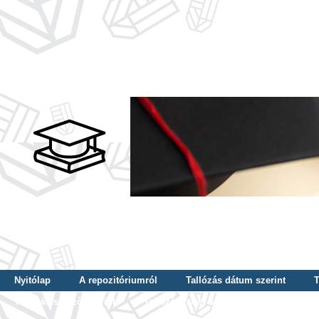
Nyitólap
A repozitóriumról
Tallózás dátum szerint
T
Tallózás szerző szerint
Tallózás nyelv szerint
Tallózás ké