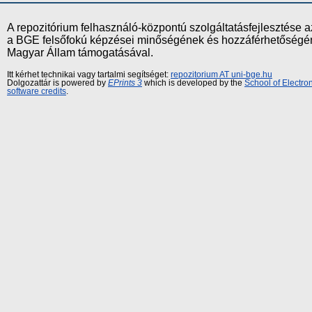
A repozitórium felhasználó-központú szolgáltatásfejlesztés
a BGE felsőfokú képzései minőségének és hozzáférhetőségének
Magyar Állam támogatásával.
Itt kérhet technikai vagy tartalmi segítséget:
repozitorium AT uni-bge.hu
Dolgozattár is powered by
EPrints 3
which is developed by the
School of Electr
software credits
.