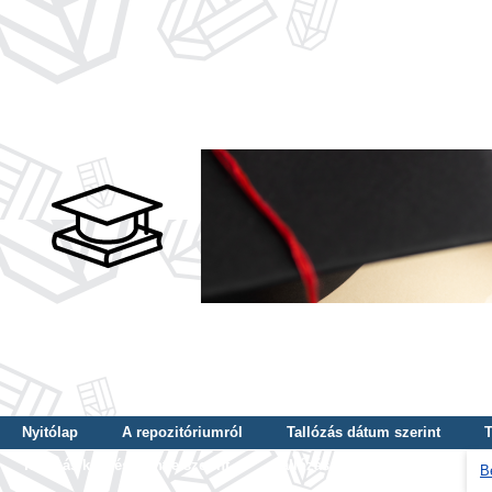
Nyitólap
A repozitóriumról
Tallózás dátum szerint
T
Tallózás képzés szintje szerint
Tallózás kulcsszó szerint
B