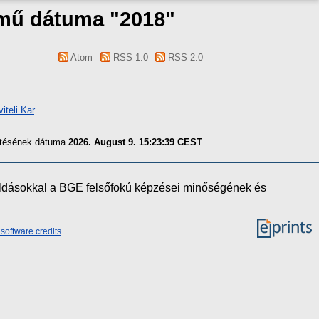
 mű dátuma "2018"
Atom
RSS 1.0
RSS 2.0
teli Kar
.
zítésének dátuma
2026. August 9. 15:23:39 CEST
.
oldásokkal a BGE felsőfokú képzései minőségének és
software credits
.