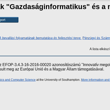
zak "Gazdaságinformatikus" és a
bevallási folyamatának bemutatása és fejlesztési terve.
Pénzügyi és Számvi
A lista elkés
e az EFOP-3.4.3-16-2016-00020 azonosítószámú "Innovatív meg
ósult meg az Európai Unió és a Magyar Állam támogatásával.
onics and Computer Science
at the University of Southampton.
More information and 