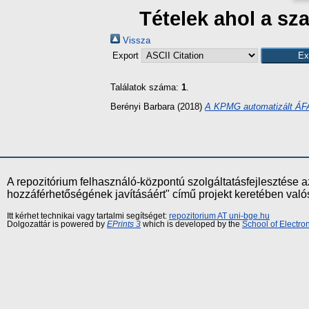
Tételek ahol a s
Vissza
Export
Találatok száma:
1
.
Berényi Barbara
(2018)
A KPMG automatizált ÁFA 
A repozitórium felhasználó-központú szolgáltatásfejlesztés
hozzáférhetőségének javításáért" című projekt keretében val
Itt kérhet technikai vagy tartalmi segítséget:
repozitorium AT uni-bge.hu
Dolgozattár is powered by
EPrints 3
which is developed by the
School of Electr