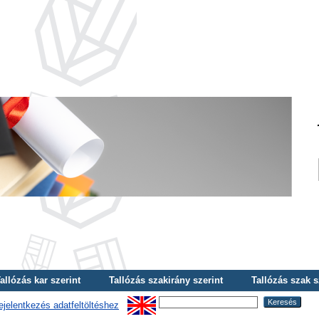
allózás kar szerint
Tallózás szakirány szerint
Tallózás szak s
ejelentkezés adatfeltöltéshez