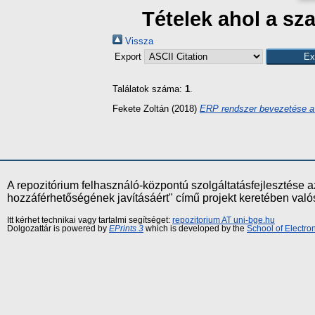
Tételek ahol a s
Vissza
Export
Találatok száma:
1
.
Fekete Zoltán
(2018)
ERP rendszer bevezetése a Z
A repozitórium felhasználó-központú szolgáltatásfejlesztés
hozzáférhetőségének javításáért" című projekt keretében val
Itt kérhet technikai vagy tartalmi segítséget:
repozitorium AT uni-bge.hu
Dolgozattár is powered by
EPrints 3
which is developed by the
School of Electr