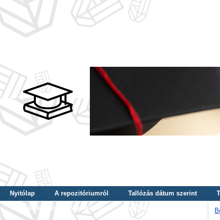
Nyitólap
A repozitóriumról
Tallózás dátum szerint
T
Tallózás képzés szintje szerint
Tallózás kulcsszó szerint
B