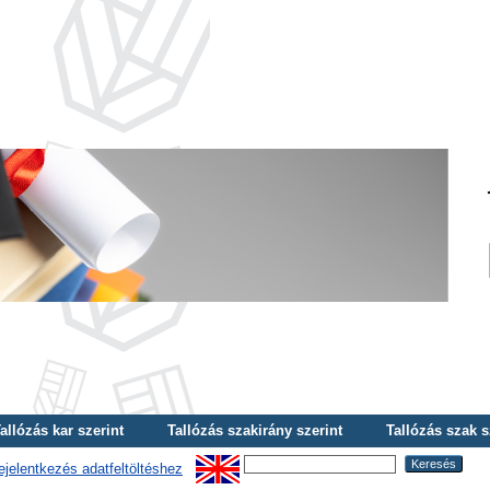
allózás kar szerint
Tallózás szakirány szerint
Tallózás szak s
ejelentkezés adatfeltöltéshez