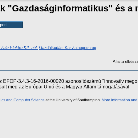
zak "Gazdaságinformatikus" és a
ala Elektro Kft.-nél.
Gazdálkodási Kar Zalaegerszeg
.
A lista elkés
e az EFOP-3.4.3-16-2016-00020 azonosítószámú "Innovatív meg
ósult meg az Európai Unió és a Magyar Állam támogatásával.
onics and Computer Science
at the University of Southampton.
More information and 