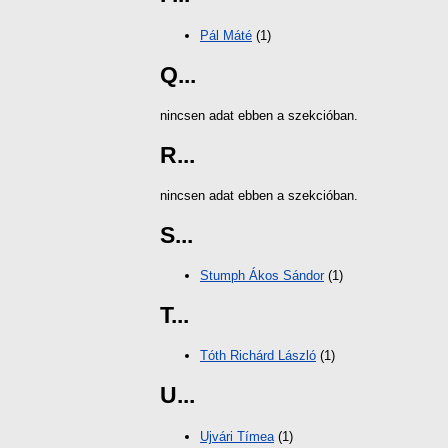
Pál Máté
(1)
Q...
nincsen adat ebben a szekcióban.
R...
nincsen adat ebben a szekcióban.
S...
Stumph Ákos Sándor
(1)
T...
Tóth Richárd László
(1)
U...
Ujvári Tímea
(1)