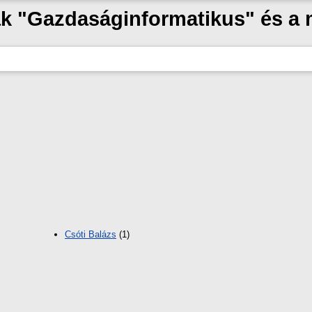
zak "Gazdaságinformatikus" és a
Csóti Balázs
(1)