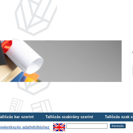
allózás kar szerint
Tallózás szakirány szerint
Tallózás szak s
ejelentkezés adatfeltöltéshez