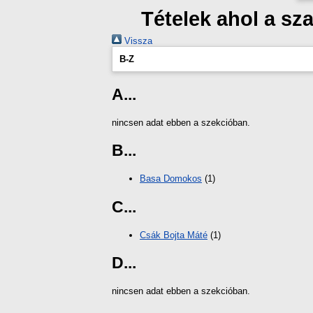
Tételek ahol a s
Vissza
B-Z
A...
nincsen adat ebben a szekcióban.
B...
Basa Domokos
(1)
C...
Csák Bojta Máté
(1)
D...
nincsen adat ebben a szekcióban.