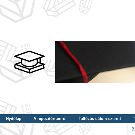
Nyitólap
A repozitóriumról
Tallózás dátum szerint
T
Tallózás képzés szintje szerint
Tallózás kulcsszó szerint
B