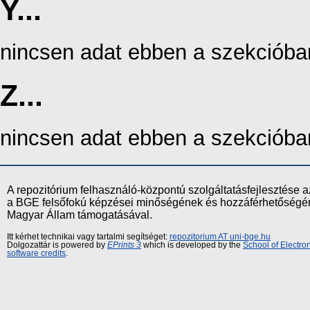
Y...
nincsen adat ebben a szekcióba
Z...
nincsen adat ebben a szekcióba
A repozitórium felhasználó-központú szolgáltatásfejlesztés
a BGE felsőfokú képzései minőségének és hozzáférhetőségének
Magyar Állam támogatásával.
Itt kérhet technikai vagy tartalmi segítséget:
repozitorium AT uni-bge.hu
Dolgozattár is powered by
EPrints 3
which is developed by the
School of Electr
software credits
.