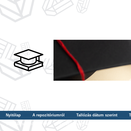
Nyitólap
A repozitóriumról
Tallózás dátum szerint
T
Tallózás szerző szerint
Tallózás nyelv szerint
Tallózás ké