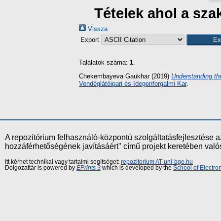
Tételek ahol a sz
Vissza
Export
Találatok száma:
1
.
Chekembayeva Gaukhar
(2019)
Understanding the
Vendéglátóipari és Idegenforgalmi Kar
.
A repozitórium felhasználó-központú szolgáltatásfejlesztés
hozzáférhetőségének javításáért" című projekt keretében val
Itt kérhet technikai vagy tartalmi segítséget:
repozitorium AT uni-bge.hu
Dolgozattár is powered by
EPrints 3
which is developed by the
School of Electr