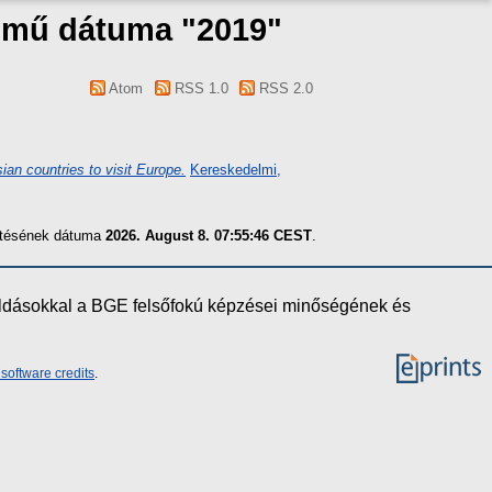
a mű dátuma "2019"
Atom
RSS 1.0
RSS 2.0
ian countries to visit Europe.
Kereskedelmi,
zítésének dátuma
2026. August 8. 07:55:46 CEST
.
oldásokkal a BGE felsőfokú képzései minőségének és
software credits
.