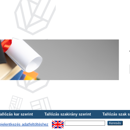
allózás kar szerint
Tallózás szakirány szerint
Tallózás szak s
ejelentkezés adatfeltöltéshez