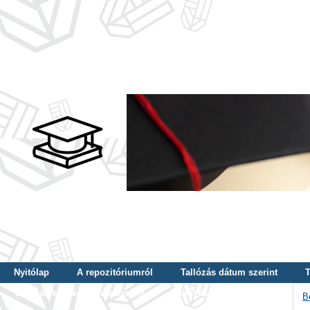
Nyitólap
A repozitóriumról
Tallózás dátum szerint
T
Tallózás képzés szintje szerint
Tallózás kulcsszó szerint
B