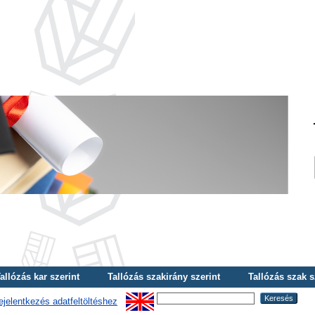
allózás kar szerint
Tallózás szakirány szerint
Tallózás szak s
ejelentkezés adatfeltöltéshez