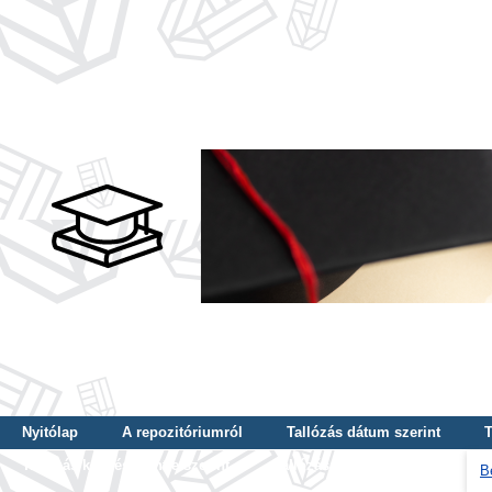
Nyitólap
A repozitóriumról
Tallózás dátum szerint
T
Tallózás képzés szintje szerint
Tallózás kulcsszó szerint
B