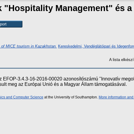
ak "Hospitality Management" és 
 of MICE tourism in Kazakhstan.
Kereskedelmi, Vendéglátóipari és Idegenfor
A lista elkés
e az EFOP-3.4.3-16-2016-00020 azonosítószámú "Innovatív meg
ósult meg az Európai Unió és a Magyar Állam támogatásával.
onics and Computer Science
at the University of Southampton.
More information and 