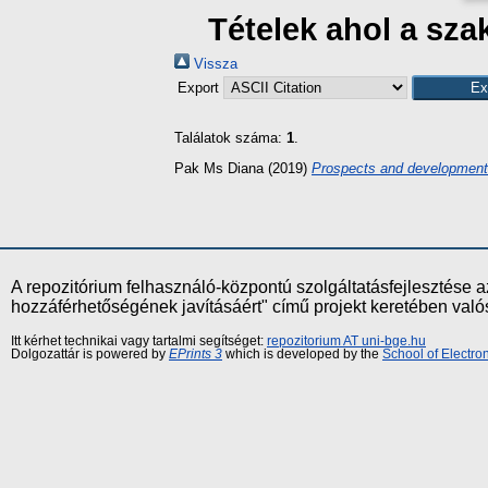
Tételek ahol a sz
Vissza
Export
Találatok száma:
1
.
Pak Ms Diana
(2019)
Prospects and development
A repozitórium felhasználó-központú szolgáltatásfejlesztés
hozzáférhetőségének javításáért" című projekt keretében val
Itt kérhet technikai vagy tartalmi segítséget:
repozitorium AT uni-bge.hu
Dolgozattár is powered by
EPrints 3
which is developed by the
School of Electr