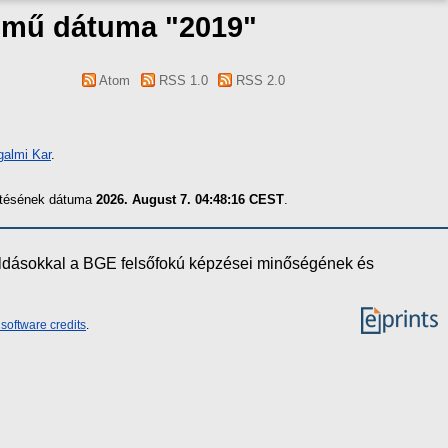
a mű dátuma "2019"
Atom
RSS 1.0
RSS 2.0
galmi Kar
.
zítésének dátuma
2026. August 7. 04:48:16 CEST
.
oldásokkal a BGE felsőfokú képzései minőségének és
software credits
.