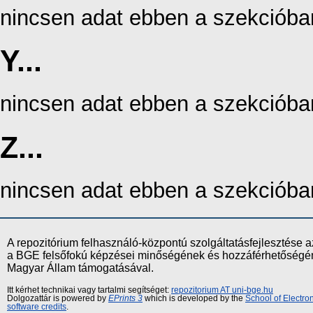
nincsen adat ebben a szekcióba
Y...
nincsen adat ebben a szekcióba
Z...
nincsen adat ebben a szekcióba
A repozitórium felhasználó-központú szolgáltatásfejlesztés
a BGE felsőfokú képzései minőségének és hozzáférhetőségének
Magyar Állam támogatásával.
Itt kérhet technikai vagy tartalmi segítséget:
repozitorium AT uni-bge.hu
Dolgozattár is powered by
EPrints 3
which is developed by the
School of Electr
software credits
.