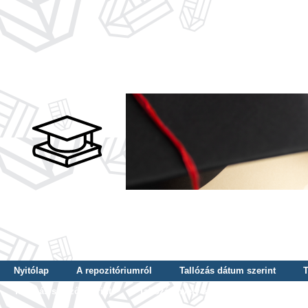
Nyitólap
A repozitóriumról
Tallózás dátum szerint
T
Tallózás szerző szerint
Tallózás nyelv szerint
Tallózás ké