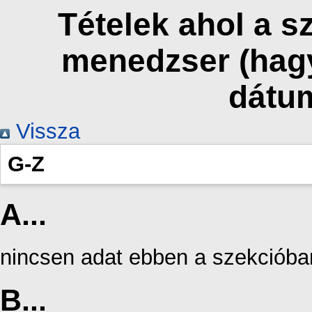
Tételek ahol a 
menedzser (hag
dátu
Vissza
G-Z
A...
nincsen adat ebben a szekcióba
B...