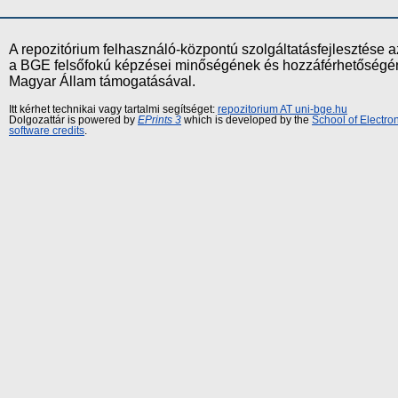
A repozitórium felhasználó-központú szolgáltatásfejlesztés
a BGE felsőfokú képzései minőségének és hozzáférhetőségének
Magyar Állam támogatásával.
Itt kérhet technikai vagy tartalmi segítséget:
repozitorium AT uni-bge.hu
Dolgozattár is powered by
EPrints 3
which is developed by the
School of Electr
software credits
.