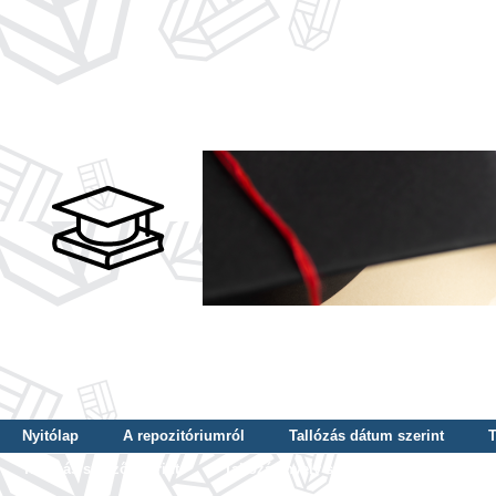
Nyitólap
A repozitóriumról
Tallózás dátum szerint
T
Tallózás szerző szerint
Tallózás nyelv szerint
Tallózás ké