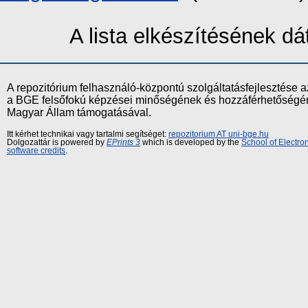
A lista elkészítésének 
A repozitórium felhasználó-központú szolgáltatásfejlesztés
a BGE felsőfokú képzései minőségének és hozzáférhetőségének
Magyar Állam támogatásával.
Itt kérhet technikai vagy tartalmi segítséget:
repozitorium AT uni-bge.hu
Dolgozattár is powered by
EPrints 3
which is developed by the
School of Electr
software credits
.