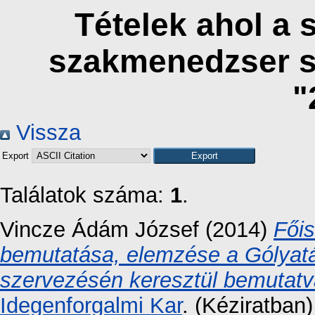
Tételek ahol a 
szakmenedzser s
"
Vissza
Export
Találatok száma:
1
.
Vincze Ádám József
(2014)
Fői
bemutatása, elemzése a Gólyatáb
szervezésén keresztül bemutatv
Idegenforgalmi Kar
. (Kéziratban)