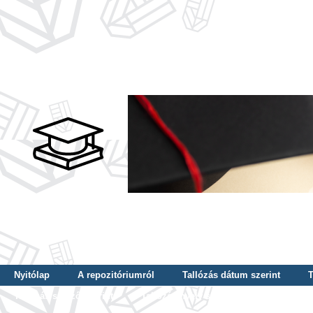
Nyitólap
A repozitóriumról
Tallózás dátum szerint
T
Tallózás szerző szerint
Tallózás nyelv szerint
Tallózás ké