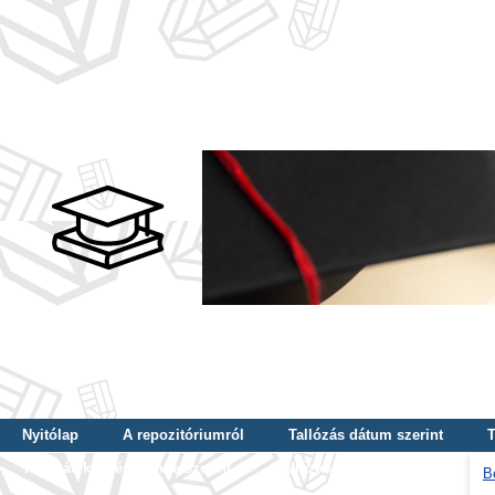
Nyitólap
A repozitóriumról
Tallózás dátum szerint
T
Tallózás képzés szintje szerint
Tallózás kulcsszó szerint
B