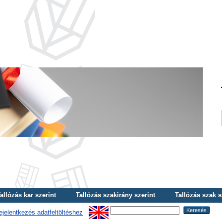
allózás kar szerint
Tallózás szakirány szerint
Tallózás szak s
ejelentkezés adatfeltöltéshez