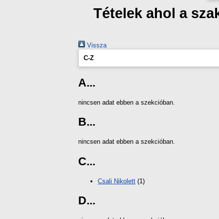
Tételek ahol a sz
Vissza
C-Z
A...
nincsen adat ebben a szekcióban.
B...
nincsen adat ebben a szekcióban.
C...
Csali Nikolett
(1)
D...