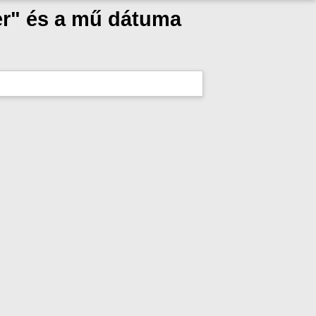
er" és a mű dátuma