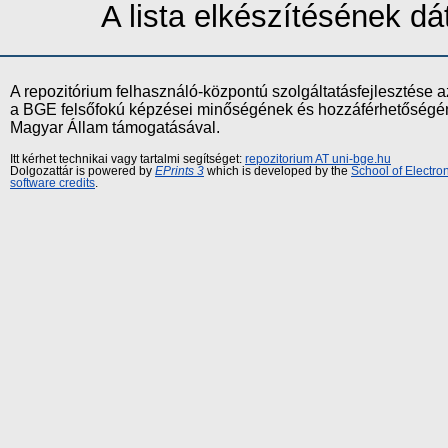
A lista elkészítésének 
A repozitórium felhasználó-központú szolgáltatásfejlesztés
a BGE felsőfokú képzései minőségének és hozzáférhetőségének
Magyar Állam támogatásával.
Itt kérhet technikai vagy tartalmi segítséget:
repozitorium AT uni-bge.hu
Dolgozattár is powered by
EPrints 3
which is developed by the
School of Electr
software credits
.