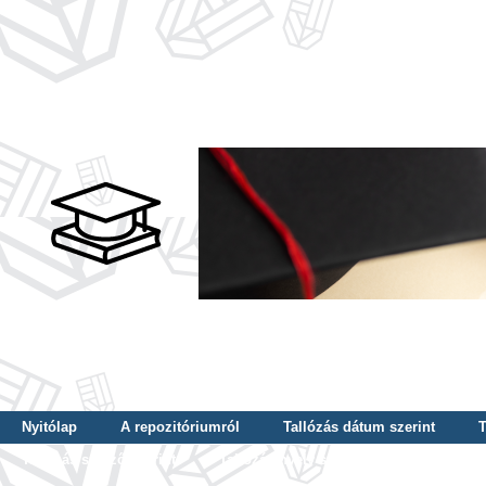
Nyitólap
A repozitóriumról
Tallózás dátum szerint
T
Tallózás szerző szerint
Tallózás nyelv szerint
Tallózás ké