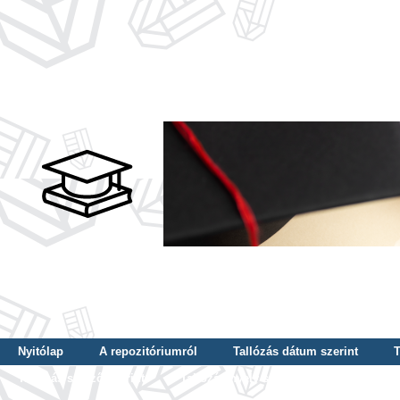
Nyitólap
A repozitóriumról
Tallózás dátum szerint
T
Tallózás szerző szerint
Tallózás nyelv szerint
Tallózás ké