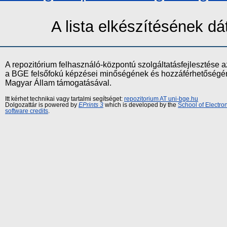
A lista elkészítésének 
A repozitórium felhasználó-központú szolgáltatásfejlesztés
a BGE felsőfokú képzései minőségének és hozzáférhetőségének
Magyar Állam támogatásával.
Itt kérhet technikai vagy tartalmi segítséget:
repozitorium AT uni-bge.hu
Dolgozattár is powered by
EPrints 3
which is developed by the
School of Electr
software credits
.