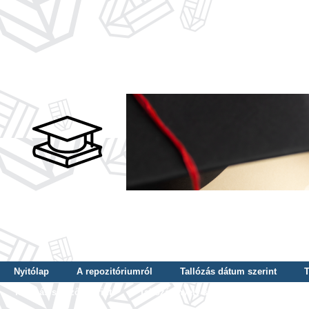
Nyitólap
A repozitóriumról
Tallózás dátum szerint
T
Tallózás szerző szerint
Tallózás nyelv szerint
Tallózás ké