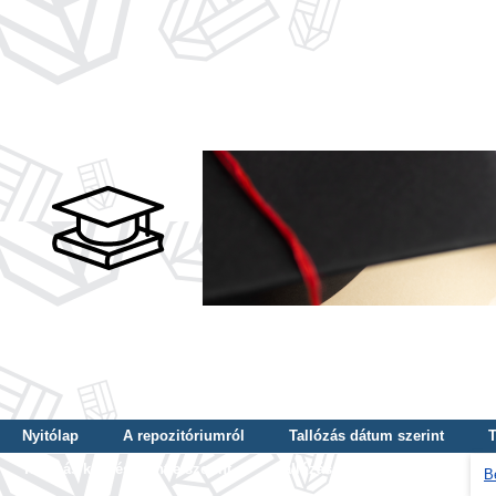
Nyitólap
A repozitóriumról
Tallózás dátum szerint
T
Tallózás képzés szintje szerint
Tallózás kulcsszó szerint
B