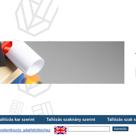
allózás kar szerint
Tallózás szakirány szerint
Tallózás szak s
ejelentkezés adatfeltöltéshez