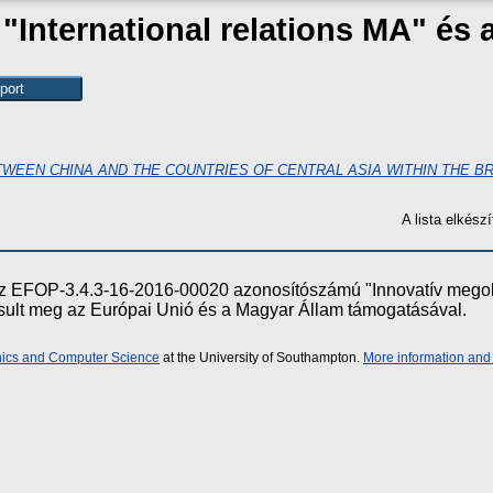
 "International relations MA" é
TWEEN CHINA AND THE COUNTRIES OF CENTRAL ASIA WITHIN THE B
A lista elkés
e az EFOP-3.4.3-16-2016-00020 azonosítószámú "Innovatív meg
ósult meg az Európai Unió és a Magyar Állam támogatásával.
onics and Computer Science
at the University of Southampton.
More information and 