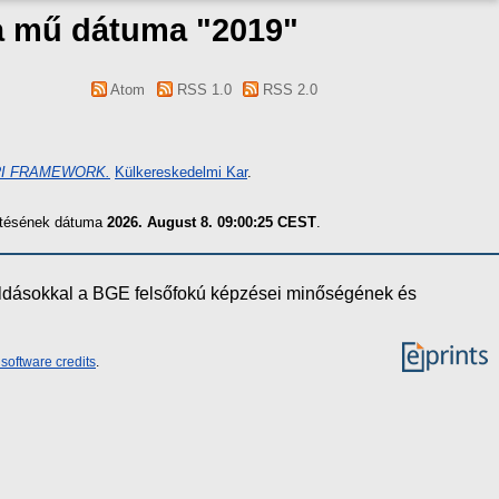
s a mű dátuma "2019"
Atom
RSS 1.0
RSS 2.0
RI FRAMEWORK.
Külkereskedelmi Kar
.
zítésének dátuma
2026. August 8. 09:00:25 CEST
.
oldásokkal a BGE felsőfokú képzései minőségének és
software credits
.