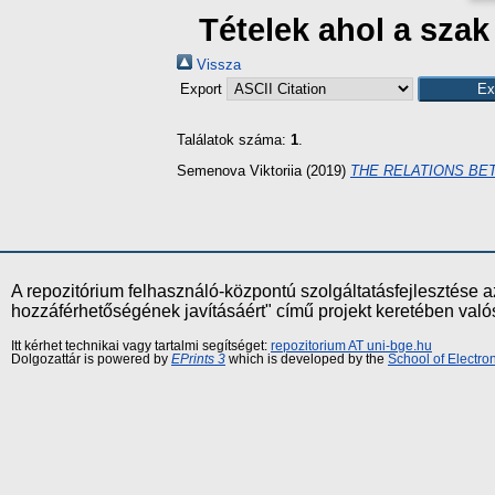
Tételek ahol a szak
Vissza
Export
Találatok száma:
1
.
Semenova Viktoriia
(2019)
THE RELATIONS BE
A repozitórium felhasználó-központú szolgáltatásfejlesztés
hozzáférhetőségének javításáért" című projekt keretében val
Itt kérhet technikai vagy tartalmi segítséget:
repozitorium AT uni-bge.hu
Dolgozattár is powered by
EPrints 3
which is developed by the
School of Electr