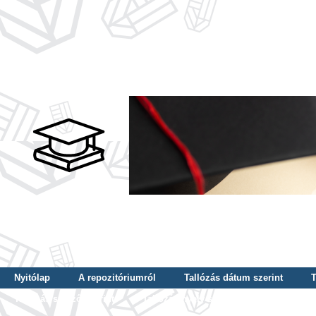
Nyitólap
A repozitóriumról
Tallózás dátum szerint
T
Tallózás szerző szerint
Tallózás nyelv szerint
Tallózás ké