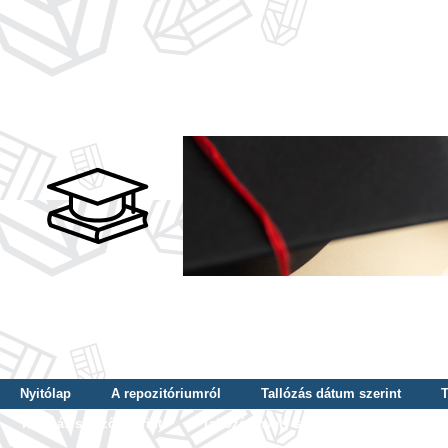
Nyitólap
A repozitóriumról
Tallózás dátum szerint
T
Tallózás szerző szerint
Tallózás nyelv szerint
Tallózás ké