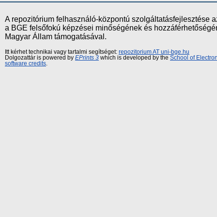
A repozitórium felhasználó-központú szolgáltatásfejlesztés
a BGE felsőfokú képzései minőségének és hozzáférhetőségének
Magyar Állam támogatásával.
Itt kérhet technikai vagy tartalmi segítséget:
repozitorium AT uni-bge.hu
Dolgozattár is powered by
EPrints 3
which is developed by the
School of Electr
software credits
.