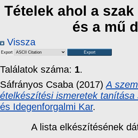
Tételek ahol a sza
és a mű 
Vissza
Export
Találatok száma:
1
.
Sáfrányos Csaba
(2017)
A szeml
ételkészítési ismeretek tanítása
és Idegenforgalmi Kar
.
A lista elkészítésének 