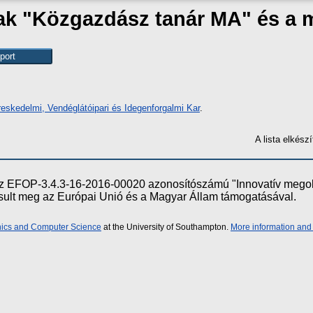
zak "Közgazdász tanár MA" és a
eskedelmi, Vendéglátóipari és Idegenforgalmi Kar
.
A lista elkés
e az EFOP-3.4.3-16-2016-00020 azonosítószámú "Innovatív meg
ósult meg az Európai Unió és a Magyar Állam támogatásával.
onics and Computer Science
at the University of Southampton.
More information and 