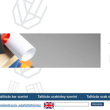
allózás kar szerint
Tallózás szakirány szerint
Tallózás szak s
ejelentkezés adatfeltöltéshez