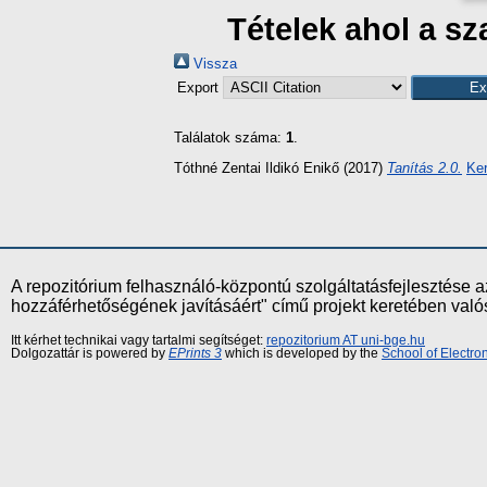
Tételek ahol a s
Vissza
Export
Találatok száma:
1
.
Tóthné Zentai Ildikó Enikő
(2017)
Tanítás 2.0.
Ker
A repozitórium felhasználó-központú szolgáltatásfejlesztés
hozzáférhetőségének javításáért" című projekt keretében val
Itt kérhet technikai vagy tartalmi segítséget:
repozitorium AT uni-bge.hu
Dolgozattár is powered by
EPrints 3
which is developed by the
School of Electr