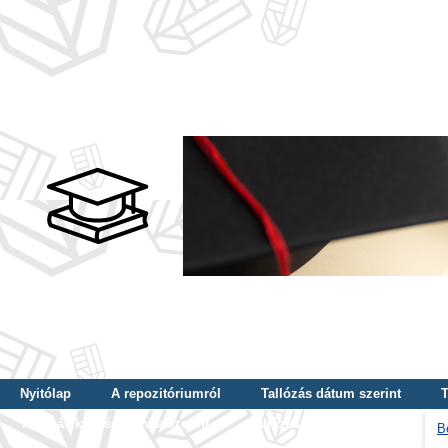
Nyitólap
A repozitóriumról
Tallózás dátum szerint
T
Tallózás képzés szintje szerint
Tallózás kulcsszó szerint
B