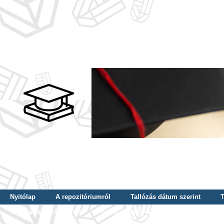
Nyitólap
A repozitóriumról
Tallózás dátum szerint
T
Tallózás szerző szerint
Tallózás nyelv szerint
Tallózás ké