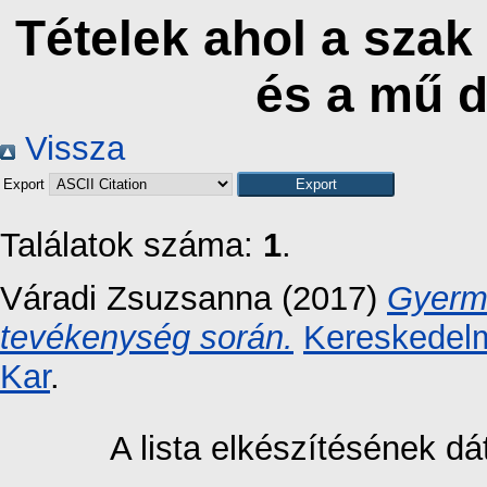
Tételek ahol a sza
és a mű 
Vissza
Export
Találatok száma:
1
.
Váradi Zsuzsanna
(2017)
Gyerme
tevékenység során.
Kereskedelm
Kar
.
A lista elkészítésének 