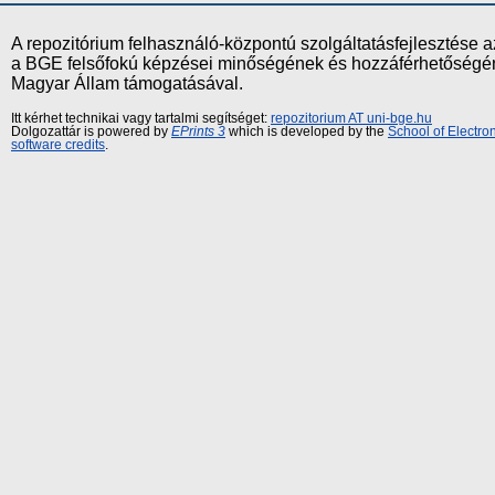
A repozitórium felhasználó-központú szolgáltatásfejlesztés
a BGE felsőfokú képzései minőségének és hozzáférhetőségének
Magyar Állam támogatásával.
Itt kérhet technikai vagy tartalmi segítséget:
repozitorium AT uni-bge.hu
Dolgozattár is powered by
EPrints 3
which is developed by the
School of Electr
software credits
.