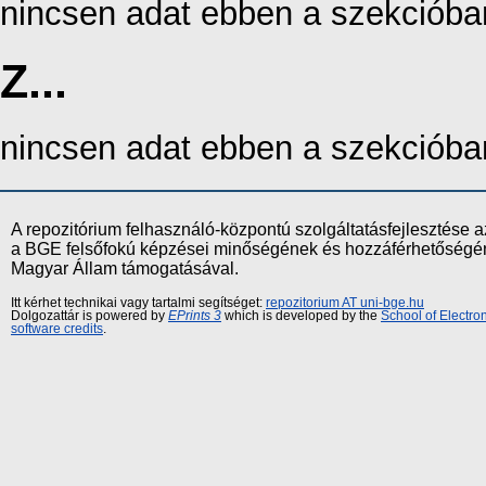
nincsen adat ebben a szekcióba
Z...
nincsen adat ebben a szekcióba
A repozitórium felhasználó-központú szolgáltatásfejlesztés
a BGE felsőfokú képzései minőségének és hozzáférhetőségének
Magyar Állam támogatásával.
Itt kérhet technikai vagy tartalmi segítséget:
repozitorium AT uni-bge.hu
Dolgozattár is powered by
EPrints 3
which is developed by the
School of Electr
software credits
.