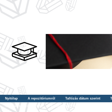
Nyitólap
A repozitóriumról
Tallózás dátum szerint
T
Tallózás szerző szerint
Tallózás nyelv szerint
Tallózás ké