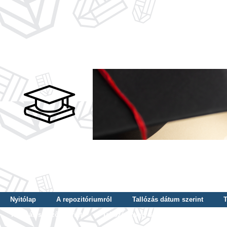
Nyitólap
A repozitóriumról
Tallózás dátum szerint
T
Tallózás szerző szerint
Tallózás nyelv szerint
Tallózás ké