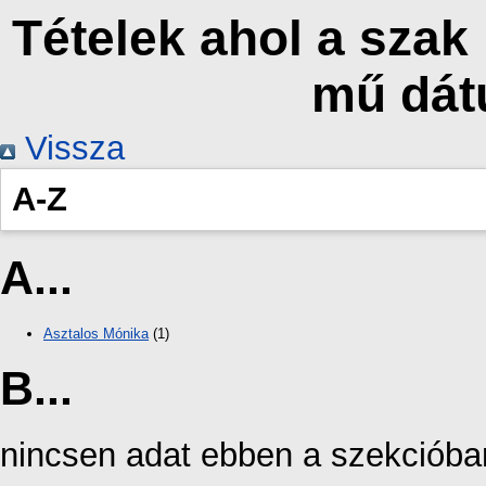
Tételek ahol a szak
mű dát
Vissza
A-Z
A...
Asztalos Mónika
(1)
B...
nincsen adat ebben a szekcióba