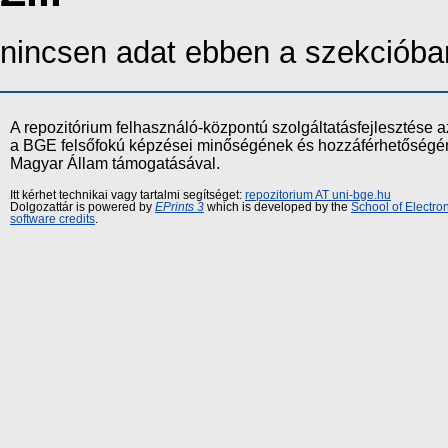
nincsen adat ebben a szekcióba
A repozitórium felhasználó-központú szolgáltatásfejlesztés
a BGE felsőfokú képzései minőségének és hozzáférhetőségének
Magyar Állam támogatásával.
Itt kérhet technikai vagy tartalmi segítséget:
repozitorium AT uni-bge.hu
Dolgozattár is powered by
EPrints 3
which is developed by the
School of Electr
software credits
.