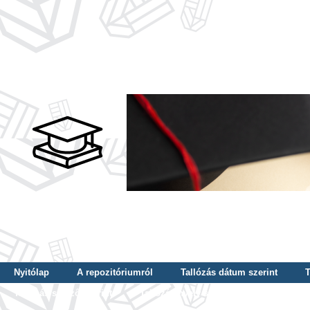
Nyitólap
A repozitóriumról
Tallózás dátum szerint
T
Tallózás szerző szerint
Tallózás nyelv szerint
Tallózás ké