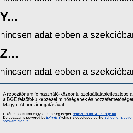
Y...
nincsen adat ebben a szekcióba
Z...
nincsen adat ebben a szekcióba
A repozitórium felhasználó-központú szolgáltatásfejlesztés
a BGE felsőfokú képzései minőségének és hozzáférhetőségének
Magyar Állam támogatásával.
Itt kérhet technikai vagy tartalmi segítséget:
repozitorium AT uni-bge.hu
Dolgozattár is powered by
EPrints 3
which is developed by the
School of Electr
software credits
.