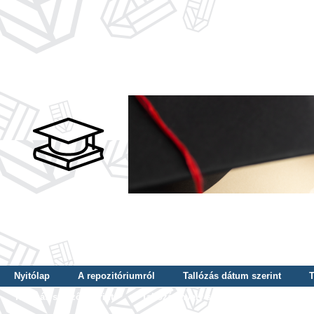
Nyitólap
A repozitóriumról
Tallózás dátum szerint
T
Tallózás szerző szerint
Tallózás nyelv szerint
Tallózás ké