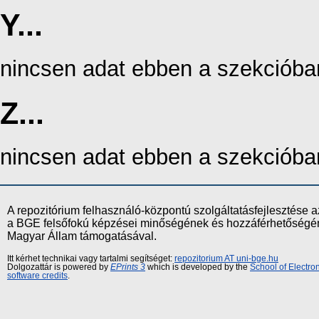
Y...
nincsen adat ebben a szekcióba
Z...
nincsen adat ebben a szekcióba
A repozitórium felhasználó-központú szolgáltatásfejlesztés
a BGE felsőfokú képzései minőségének és hozzáférhetőségének
Magyar Állam támogatásával.
Itt kérhet technikai vagy tartalmi segítséget:
repozitorium AT uni-bge.hu
Dolgozattár is powered by
EPrints 3
which is developed by the
School of Electr
software credits
.