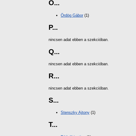
Ö...
Ördög Gábor
(1)
P...
nincsen adat ebben a szekcióban.
Q...
nincsen adat ebben a szekcióban.
R...
nincsen adat ebben a szekcióban.
S...
Stenszky Ajtony
(1)
T...