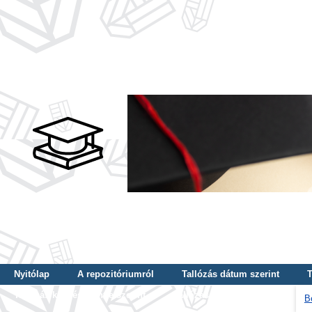
Nyitólap
A repozitóriumról
Tallózás dátum szerint
T
Tallózás képzés szintje szerint
Tallózás kulcsszó szerint
B