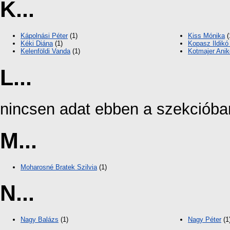
K...
Kápolnási Péter
(1)
Kiss Mónika
(
Kéki Diána
(1)
Kopasz Ildikó
Kelenföldi Vanda
(1)
Kotmajer Anik
L...
nincsen adat ebben a szekcióba
M...
Moharosné Bratek Szilvia
(1)
N...
Nagy Balázs
(1)
Nagy Péter
(1