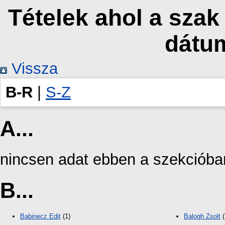
Tételek ahol a sza
dátu
Vissza
B-R
|
S-Z
A...
nincsen adat ebben a szekcióba
B...
Babinecz Edit
(1)
Balogh Zsolt
(