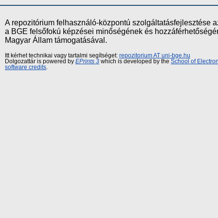
A repozitórium felhasználó-központú szolgáltatásfejlesztés
a BGE felsőfokú képzései minőségének és hozzáférhetőségének
Magyar Állam támogatásával.
Itt kérhet technikai vagy tartalmi segítséget:
repozitorium AT uni-bge.hu
Dolgozattár is powered by
EPrints 3
which is developed by the
School of Electr
software credits
.