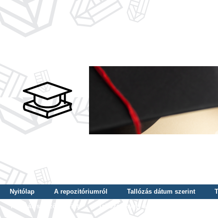
Nyitólap
A repozitóriumról
Tallózás dátum szerint
T
Tallózás szerző szerint
Tallózás nyelv szerint
Tallózás ké