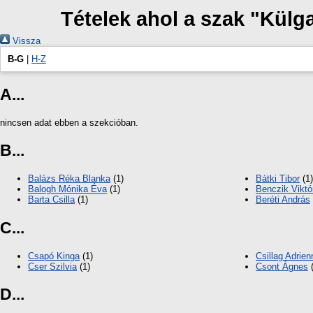
Tételek ahol a szak "Kül
Vissza
B-G
|
H-Z
A...
nincsen adat ebben a szekcióban.
B...
Balázs Réka Blanka
(1)
Bátki Tibor
(1)
Balogh Mónika Éva
(1)
Benczik Viktó
Barta Csilla
(1)
Beréti András
C...
Csapó Kinga
(1)
Csillag Adrien
Cser Szilvia
(1)
Csont Ágnes
(
D...