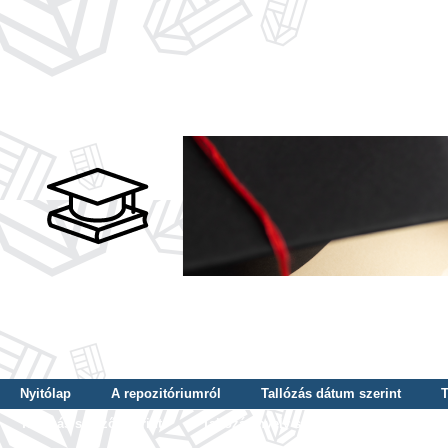
Nyitólap
A repozitóriumról
Tallózás dátum szerint
T
Tallózás szerző szerint
Tallózás nyelv szerint
Tallózás ké