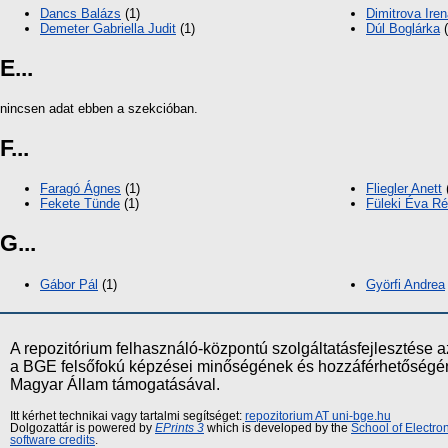
Dancs Balázs
(1)
Dimitrova Ire
Demeter Gabriella Judit
(1)
Dúl Boglárka
(
E...
nincsen adat ebben a szekcióban.
F...
Faragó Ágnes
(1)
Fliegler Anett
Fekete Tünde
(1)
Füleki Éva R
G...
Gábor Pál
(1)
Györfi Andrea
A repozitórium felhasználó-központú szolgáltatásfejlesztés
a BGE felsőfokú képzései minőségének és hozzáférhetőségének
Magyar Állam támogatásával.
Itt kérhet technikai vagy tartalmi segítséget:
repozitorium AT uni-bge.hu
Dolgozattár is powered by
EPrints 3
which is developed by the
School of Electr
software credits
.