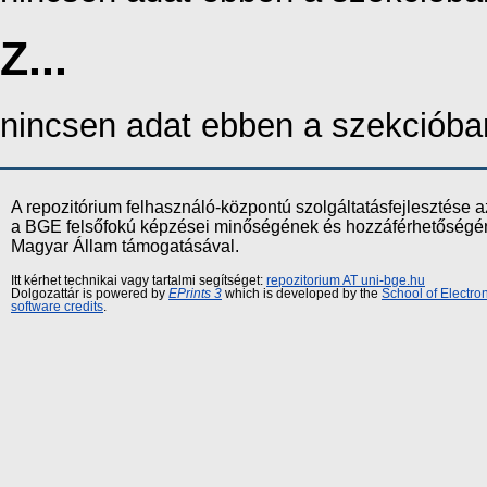
Z...
nincsen adat ebben a szekcióba
A repozitórium felhasználó-központú szolgáltatásfejlesztés
a BGE felsőfokú képzései minőségének és hozzáférhetőségének
Magyar Állam támogatásával.
Itt kérhet technikai vagy tartalmi segítséget:
repozitorium AT uni-bge.hu
Dolgozattár is powered by
EPrints 3
which is developed by the
School of Electr
software credits
.