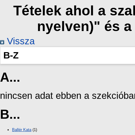
Tételek ahol a sz
nyelven)" és 
Vissza
B-Z
A...
nincsen adat ebben a szekcióba
B...
Ballér Kata
(1)