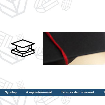
Nyitólap
A repozitóriumról
Tallózás dátum szerint
T
Tallózás szerző szerint
Tallózás nyelv szerint
Tallózás ké