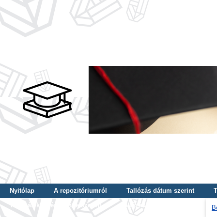
Nyitólap
A repozitóriumról
Tallózás dátum szerint
T
Tallózás képzés szintje szerint
Tallózás kulcsszó szerint
B