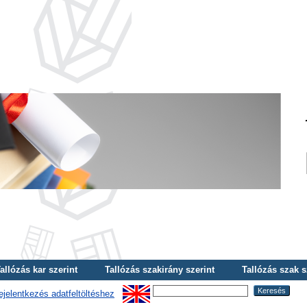
allózás kar szerint
Tallózás szakirány szerint
Tallózás szak s
ejelentkezés adatfeltöltéshez