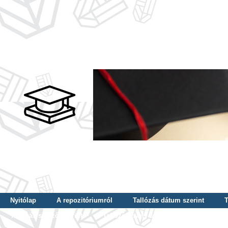
Nyitólap
A repozitóriumról
Tallózás dátum szerint
T
Tallózás szerző szerint
Tallózás nyelv szerint
Tallózás ké