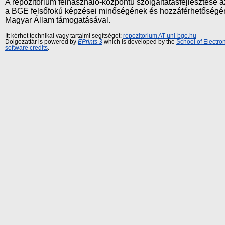
A repozitórium felhasználó-központú szolgáltatásfejlesztés
a BGE felsőfokú képzései minőségének és hozzáférhetőségének
Magyar Állam támogatásával.
Itt kérhet technikai vagy tartalmi segítséget:
repozitorium AT uni-bge.hu
Dolgozattár is powered by
EPrints 3
which is developed by the
School of Electr
software credits
.