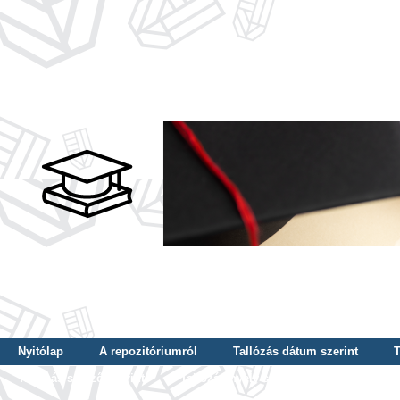
Nyitólap
A repozitóriumról
Tallózás dátum szerint
T
Tallózás szerző szerint
Tallózás nyelv szerint
Tallózás ké