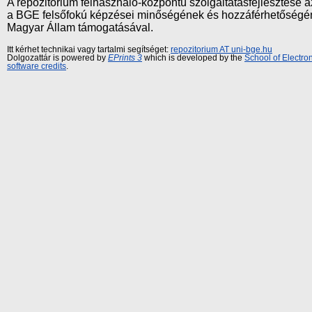
A repozitórium felhasználó-központú szolgáltatásfejlesztés
a BGE felsőfokú képzései minőségének és hozzáférhetőségének
Magyar Állam támogatásával.
Itt kérhet technikai vagy tartalmi segítséget:
repozitorium AT uni-bge.hu
Dolgozattár is powered by
EPrints 3
which is developed by the
School of Electr
software credits
.