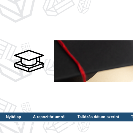
Nyitólap
A repozitóriumról
Tallózás dátum szerint
T
Tallózás szerző szerint
Tallózás nyelv szerint
Tallózás ké