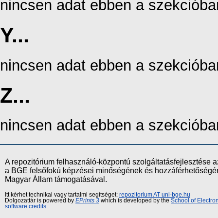
nincsen adat ebben a szekcióba
Y...
nincsen adat ebben a szekcióba
Z...
nincsen adat ebben a szekcióba
A repozitórium felhasználó-központú szolgáltatásfejlesztés
a BGE felsőfokú képzései minőségének és hozzáférhetőségének
Magyar Állam támogatásával.
Itt kérhet technikai vagy tartalmi segítséget:
repozitorium AT uni-bge.hu
Dolgozattár is powered by
EPrints 3
which is developed by the
School of Electr
software credits
.