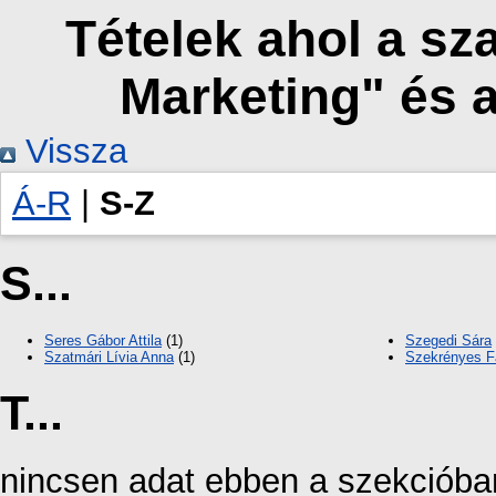
Tételek ahol a s
Marketing" és 
Vissza
Á-R
|
S-Z
S...
Seres Gábor Attila
(1)
Szegedi Sára
Szatmári Lívia Anna
(1)
Szekrényes F
T...
nincsen adat ebben a szekcióba