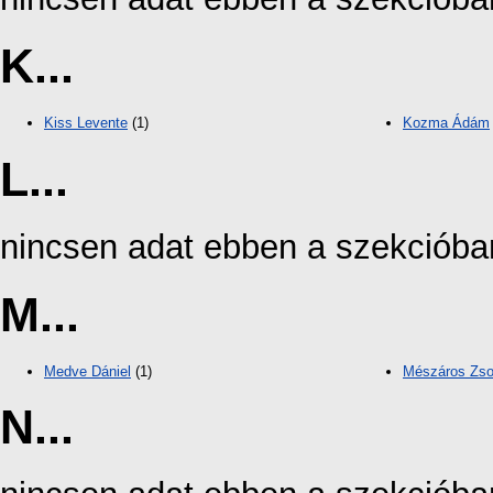
K...
Kiss Levente
(1)
Kozma Ádám
L...
nincsen adat ebben a szekcióba
M...
Medve Dániel
(1)
Mészáros Zso
N...