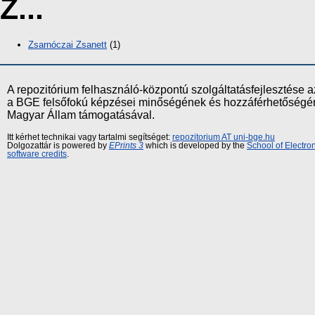
Z...
Zsarnóczai Zsanett
(1)
A repozitórium felhasználó-központú szolgáltatásfejlesztés
a BGE felsőfokú képzései minőségének és hozzáférhetőségének
Magyar Állam támogatásával.
Itt kérhet technikai vagy tartalmi segítséget:
repozitorium AT uni-bge.hu
Dolgozattár is powered by
EPrints 3
which is developed by the
School of Electr
software credits
.