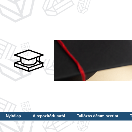
Nyitólap
A repozitóriumról
Tallózás dátum szerint
T
Tallózás szerző szerint
Tallózás nyelv szerint
Tallózás ké