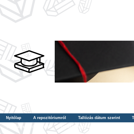
Nyitólap
A repozitóriumról
Tallózás dátum szerint
T
Tallózás szerző szerint
Tallózás nyelv szerint
Tallózás ké