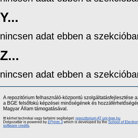
Y...
nincsen adat ebben a szekcióba
Z...
nincsen adat ebben a szekcióba
A repozitórium felhasználó-központú szolgáltatásfejlesztés
a BGE felsőfokú képzései minőségének és hozzáférhetőségének
Magyar Állam támogatásával.
Itt kérhet technikai vagy tartalmi segítséget:
repozitorium AT uni-bge.hu
Dolgozattár is powered by
EPrints 3
which is developed by the
School of Electr
software credits
.