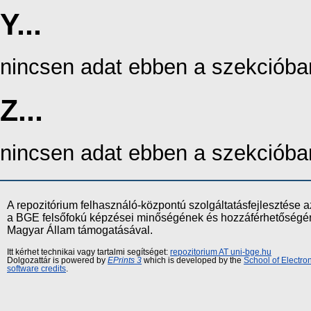
Y...
nincsen adat ebben a szekcióba
Z...
nincsen adat ebben a szekcióba
A repozitórium felhasználó-központú szolgáltatásfejlesztés
a BGE felsőfokú képzései minőségének és hozzáférhetőségének
Magyar Állam támogatásával.
Itt kérhet technikai vagy tartalmi segítséget:
repozitorium AT uni-bge.hu
Dolgozattár is powered by
EPrints 3
which is developed by the
School of Electr
software credits
.