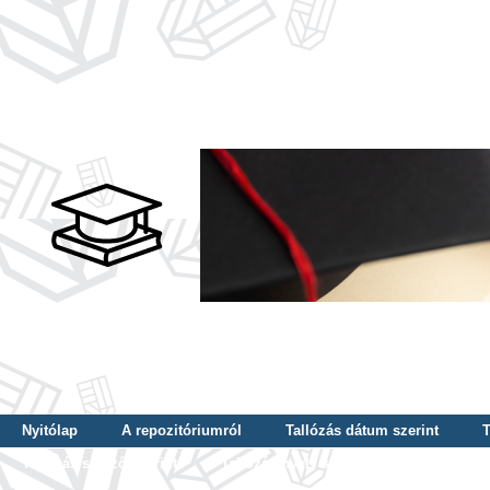
Nyitólap
A repozitóriumról
Tallózás dátum szerint
T
Tallózás szerző szerint
Tallózás nyelv szerint
Tallózás ké