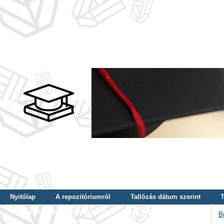
Nyitólap
A repozitóriumról
Tallózás dátum szerint
T
Tallózás képzés szintje szerint
Tallózás kulcsszó szerint
B