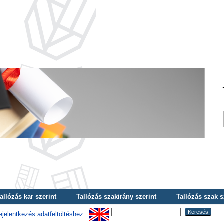
allózás kar szerint
Tallózás szakirány szerint
Tallózás szak s
ejelentkezés adatfeltöltéshez