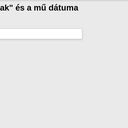
zak" és a mű dátuma