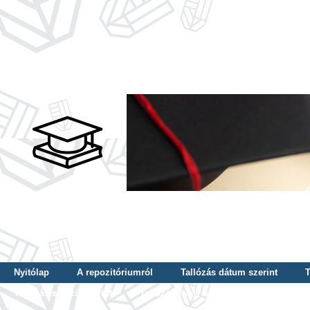
Nyitólap
A repozitóriumról
Tallózás dátum szerint
T
Tallózás szerző szerint
Tallózás nyelv szerint
Tallózás ké