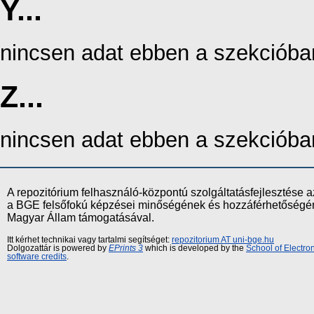
Y...
nincsen adat ebben a szekcióba
Z...
nincsen adat ebben a szekcióba
A repozitórium felhasználó-központú szolgáltatásfejlesztés
a BGE felsőfokú képzései minőségének és hozzáférhetőségének
Magyar Állam támogatásával.
Itt kérhet technikai vagy tartalmi segítséget:
repozitorium AT uni-bge.hu
Dolgozattár is powered by
EPrints 3
which is developed by the
School of Electr
software credits
.