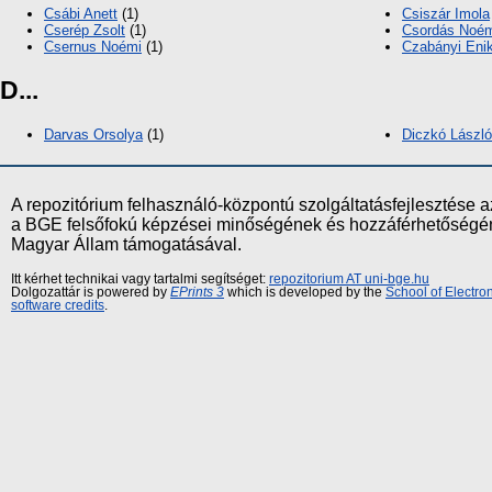
Csábi Anett
(1)
Csiszár Imola
Cserép Zsolt
(1)
Csordás Noé
Csernus Noémi
(1)
Czabányi Eni
D...
Darvas Orsolya
(1)
Diczkó László
A repozitórium felhasználó-központú szolgáltatásfejlesztés
a BGE felsőfokú képzései minőségének és hozzáférhetőségének
Magyar Állam támogatásával.
Itt kérhet technikai vagy tartalmi segítséget:
repozitorium AT uni-bge.hu
Dolgozattár is powered by
EPrints 3
which is developed by the
School of Electr
software credits
.