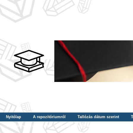
Nyitólap
A repozitóriumról
Tallózás dátum szerint
T
Tallózás szerző szerint
Tallózás nyelv szerint
Tallózás ké