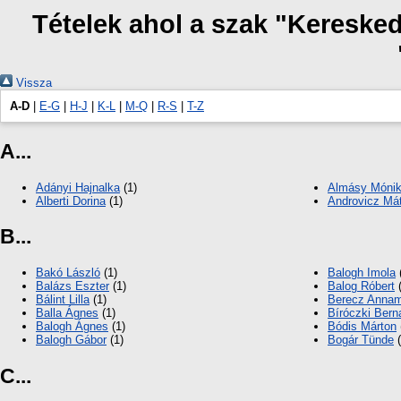
Tételek ahol a szak "Kereske
Vissza
A-D
|
E-G
|
H-J
|
K-L
|
M-Q
|
R-S
|
T-Z
A...
Adányi Hajnalka
(1)
Almásy Mónik
Alberti Dorina
(1)
Androvicz Má
B...
Bakó László
(1)
Balogh Imola
Balázs Eszter
(1)
Balog Róbert
(
Bálint Lilla
(1)
Berecz Annam
Balla Ágnes
(1)
Bíróczki Bern
Balogh Ágnes
(1)
Bódis Márton
Balogh Gábor
(1)
Bogár Tünde
(
C...