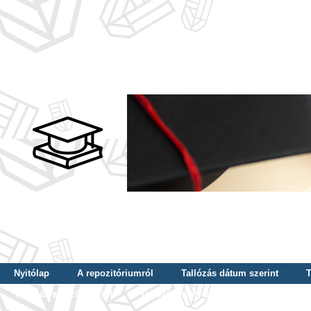
Nyitólap
A repozitóriumról
Tallózás dátum szerint
T
Tallózás szerző szerint
Tallózás nyelv szerint
Tallózás ké