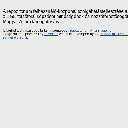
A repozitórium felhasználó-központú szolgáltatásfejlesztés
a BGE felsőfokú képzései minőségének és hozzáférhetőségének
Magyar Állam támogatásával.
Itt kérhet technikai vagy tartalmi segítséget:
repozitorium AT uni-bge.hu
Dolgozattár is powered by
EPrints 3
which is developed by the
School of Electr
software credits
.