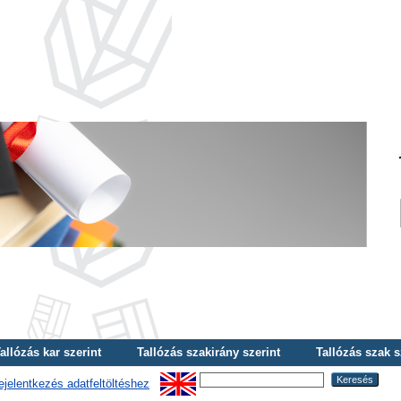
allózás kar szerint
Tallózás szakirány szerint
Tallózás szak s
ejelentkezés adatfeltöltéshez