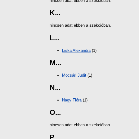
nincsen adat ebben a szekcióban.
K...
nincsen adat ebben a szekcióban.
L...
Liska Alexandra
(1)
M...
Mocsári Judit
(1)
N...
Nagy Flóra
(1)
O...
nincsen adat ebben a szekcióban.
P...