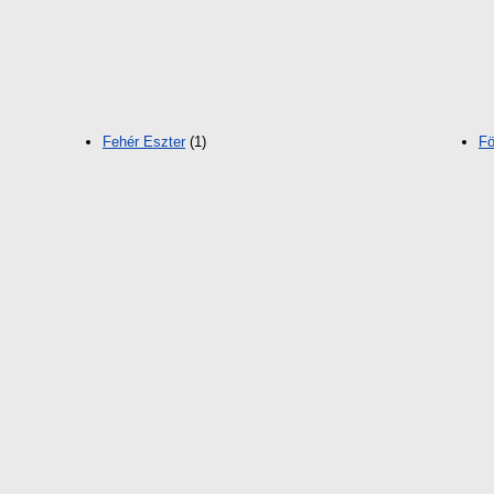
Fehér Eszter
(1)
Fö