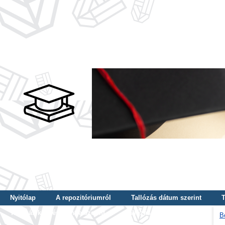
Nyitólap
A repozitóriumról
Tallózás dátum szerint
T
Tallózás képzés szintje szerint
Tallózás kulcsszó szerint
B