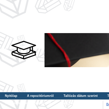
Nyitólap
A repozitóriumról
Tallózás dátum szerint
T
Tallózás képzés szintje szerint
Tallózás kulcsszó szerint
B