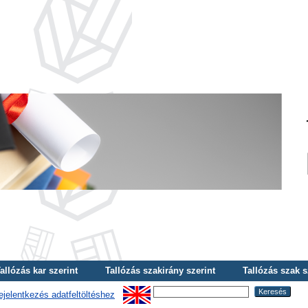
allózás kar szerint
Tallózás szakirány szerint
Tallózás szak s
ejelentkezés adatfeltöltéshez