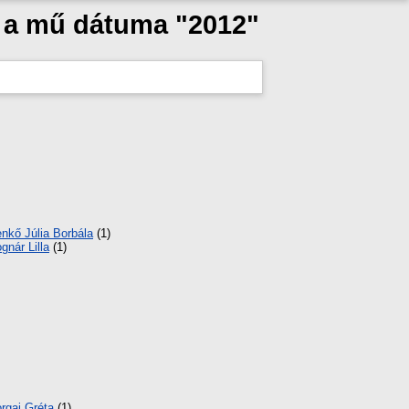
s a mű dátuma "2012"
nkő Júlia Borbála
(1)
gnár Lilla
(1)
rgai Gréta
(1)