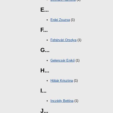
E...
Erdei Zsuzsa
(1)
F...
Fehérvári Orsolya
(1)
G...
Gelencsér Enikő
(1)
H...
Hóbár Krisztina
(1)
I...
Inczédy Bettina
(1)
J...