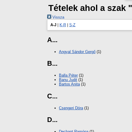
Tételek ahol a szak
Vissza
A-J
|
K-R
|
S-Z
A...
Angyal Sándor Gergő
(1)
B...
Balla Péter
(1)
Banu Judit
(1)
Bartos Anita
(1)
C...
Csengeri Dóra
(1)
D...
Dechant Ramóna
(1)