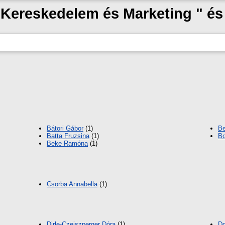
 "Kereskedelem és Marketing " é
Bátori Gábor
(1)
Be
Batta Fruzsina
(1)
Bo
Beke Ramóna
(1)
Csorba Annabella
(1)
Dirle-Czeiszperger Dóra
(1)
Do