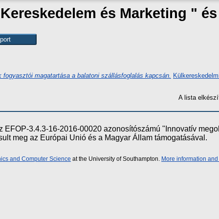
 "Kereskedelem és Marketing " é
 fogyasztói magatartása a balatoni szállásfoglalás kapcsán.
Külkereskedelmi
A lista elkés
e az EFOP-3.4.3-16-2016-00020 azonosítószámú "Innovatív meg
ósult meg az Európai Unió és a Magyar Állam támogatásával.
onics and Computer Science
at the University of Southampton.
More information and 