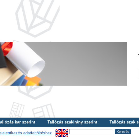
allózás kar szerint
Tallózás szakirány szerint
Tallózás szak s
ejelentkezés adatfeltöltéshez