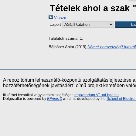
Tételek ahol a szak
Vissza
Export
Találatok száma:
1
.
Bájhóber Anita
(2019)
Német nemzetiségű turisták
A repozitórium felhasználó-központú szolgáltatásfejlesztés
hozzáférhetőségének javításáért" című projekt keretében val
Itt kérhet technikai vagy tartalmi segítséget:
repozitorium AT uni-bge.hu
Dolgozattár is powered by
EPrints 3
which is developed by the
School of Electr