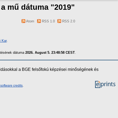
s a mű dátuma "2019"
Atom
RSS 1.0
RSS 2.0
 Kar
.
zítésének dátuma
2026. August 5. 23:48:58 CEST
.
oldásokkal a BGE felsőfokú képzései minőségének és
software credits
.