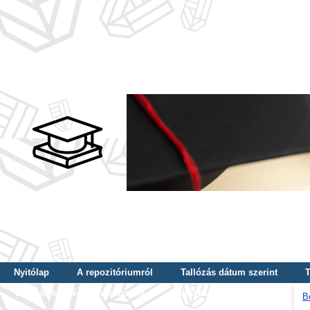
Nyitólap
A repozitóriumról
Tallózás dátum szerint
T
Tallózás képzés szintje szerint
Tallózás kulcsszó szerint
B