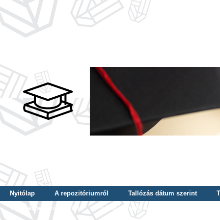
Nyitólap
A repozitóriumról
Tallózás dátum szerint
T
Tallózás szerző szerint
Tallózás nyelv szerint
Tallózás ké