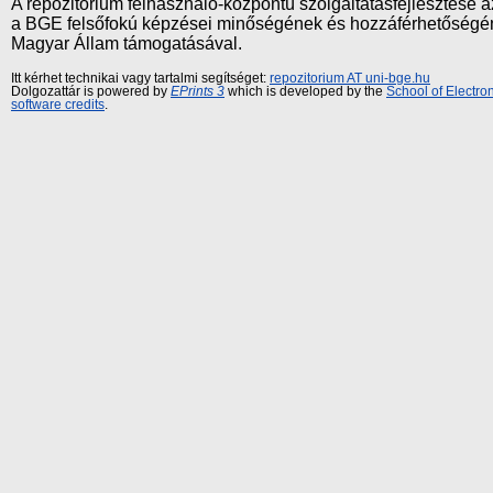
A repozitórium felhasználó-központú szolgáltatásfejlesztés
a BGE felsőfokú képzései minőségének és hozzáférhetőségének
Magyar Állam támogatásával.
Itt kérhet technikai vagy tartalmi segítséget:
repozitorium AT uni-bge.hu
Dolgozattár is powered by
EPrints 3
which is developed by the
School of Electr
software credits
.