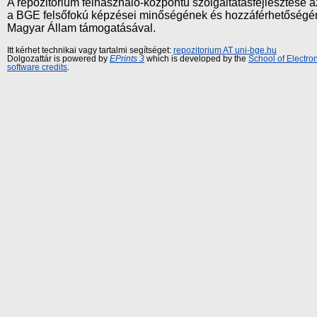
A repozitórium felhasználó-központú szolgáltatásfejlesztés
a BGE felsőfokú képzései minőségének és hozzáférhetőségének
Magyar Állam támogatásával.
Itt kérhet technikai vagy tartalmi segítséget:
repozitorium AT uni-bge.hu
Dolgozattár is powered by
EPrints 3
which is developed by the
School of Electr
software credits
.