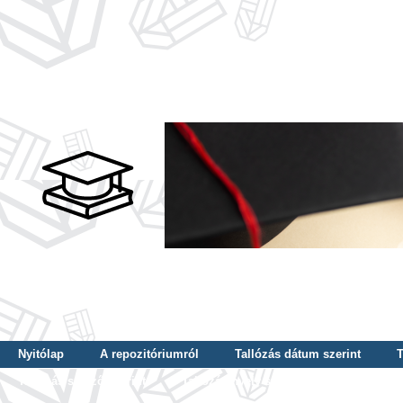
Nyitólap
A repozitóriumról
Tallózás dátum szerint
T
Tallózás szerző szerint
Tallózás nyelv szerint
Tallózás ké