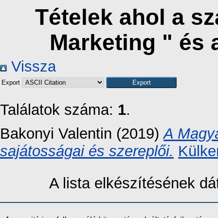
Tételek ahol a s
Marketing " és
Vissza
Export
Találatok száma:
1
.
Bakonyi Valentin
(2019)
A Magya
sajátosságai és szereplői.
Külke
A lista elkészítésének 