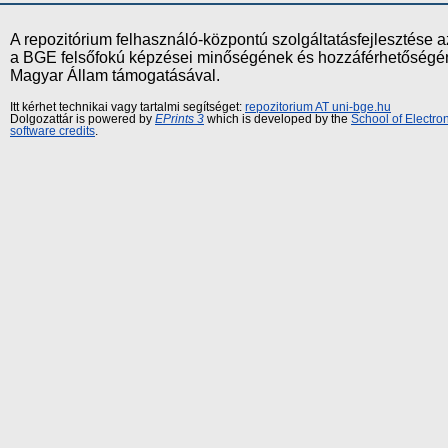
A repozitórium felhasználó-központú szolgáltatásfejlesztés
a BGE felsőfokú képzései minőségének és hozzáférhetőségének
Magyar Állam támogatásával.
Itt kérhet technikai vagy tartalmi segítséget:
repozitorium AT uni-bge.hu
Dolgozattár is powered by
EPrints 3
which is developed by the
School of Electr
software credits
.