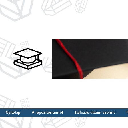
Nyitólap
A repozitóriumról
Tallózás dátum szerint
T
Tallózás szerző szerint
Tallózás nyelv szerint
Tallózás ké