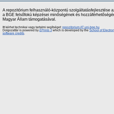
A repozitórium felhasználó-központú szolgáltatásfejlesztés
a BGE felsőfokú képzései minőségének és hozzáférhetőségének
Magyar Állam támogatásával.
Itt kérhet technikai vagy tartalmi segítséget:
repozitorium AT uni-bge.hu
Dolgozattár is powered by
EPrints 3
which is developed by the
School of Electr
software credits
.