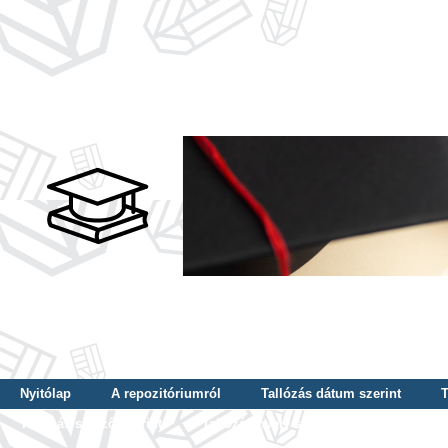
Nyitólap
A repozitóriumról
Tallózás dátum szerint
T
Tallózás szerző szerint
Tallózás nyelv szerint
Tallózás ké