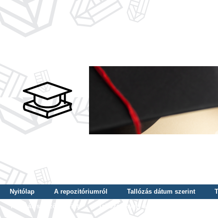
Nyitólap
A repozitóriumról
Tallózás dátum szerint
T
Tallózás szerző szerint
Tallózás nyelv szerint
Tallózás ké