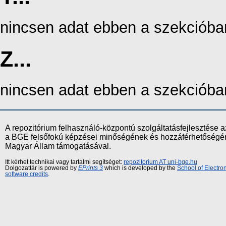
nincsen adat ebben a szekcióba
Z...
nincsen adat ebben a szekcióba
A repozitórium felhasználó-központú szolgáltatásfejlesztés
a BGE felsőfokú képzései minőségének és hozzáférhetőségének
Magyar Állam támogatásával.
Itt kérhet technikai vagy tartalmi segítséget:
repozitorium AT uni-bge.hu
Dolgozattár is powered by
EPrints 3
which is developed by the
School of Electr
software credits
.